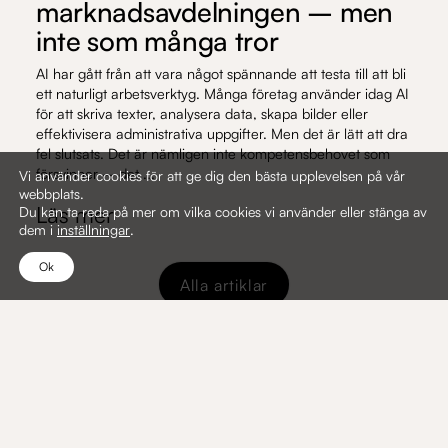
marknadsavdelningen – men
inte som många tror
AI har gått från att vara något spännande att testa till att bli
ett naturligt arbetsverktyg. Många företag använder idag AI
för att skriva texter, analysera data, skapa bilder eller
effektivisera administrativa uppgifter. Men det är lätt att dra
fel slutsats. Det är nämligen inte kompetensbehovet som
försvinner – det ...
Vi använder cookies för att ge dig den bästa upplevelsen på vår
webbplats.
Läs mer
Du kan ta reda på mer om vilka cookies vi använder eller stänga av
dem i
inställningar
.
Ok
Alla artiklar