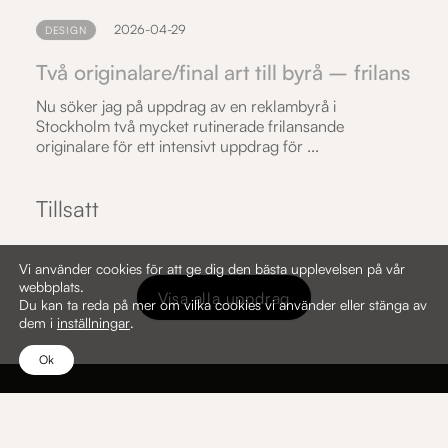
2026-04-29
DESIGN
Två originalare/final art till byrå – frilans
Nu söker jag på uppdrag av en reklambyrå i
Stockholm två mycket rutinerade frilansande
originalare för ett intensivt uppdrag för ...
Tillsatt
Vi använder cookies för att ge dig den bästa upplevelsen på vår
webbplats.
Visa alla uppdrag
Du kan ta reda på mer om vilka cookies vi använder eller stänga av
dem i
inställningar
.
Ok