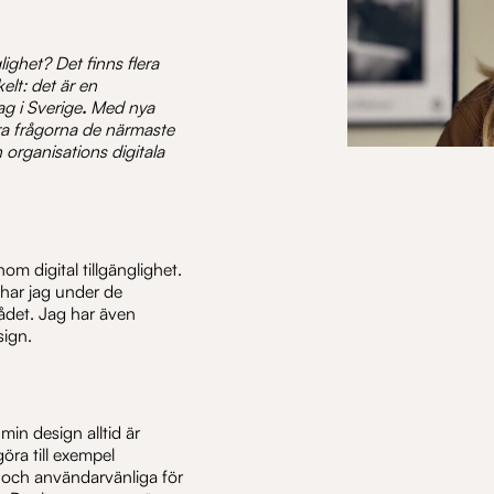
lighet? Det finns flera
elt: det är en
ag i Sverige
.
Med nya
ora frågorna de närmaste
n organisations digitala
m digital tillgänglighet.
har jag under de
ådet. Jag har även
sign.
min design alltid är
öra till exempel
a och användarvänliga för