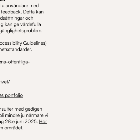
t låta användare med
 feedback. Detta kan
edsättningar och
g kan ge värdefulla
illgänglighetsproblem.
essibility Guidelines)
ghetsstandarder.
ns-offentliga-
ivet/
es portfolio
onsulter med gedigen
 bli mindre ju närmare vi
lag 28:e juni 2025.
Hör
om området.