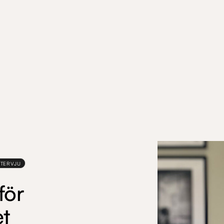
NTERVJU
för
et