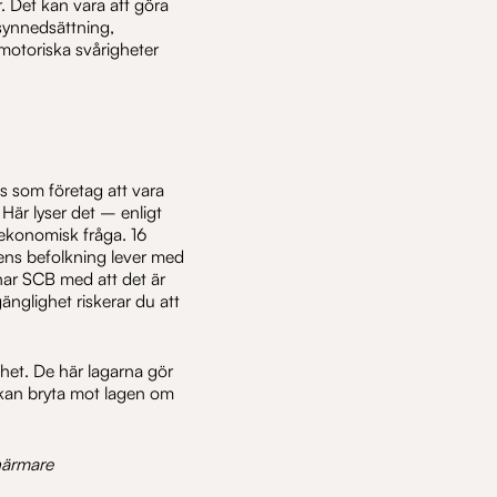
. Det kan vara att göra
 synnedsättning,
 motoriska svårigheter
ss som företag att vara
 Här lyser det – enligt
 ekonomisk fråga. 16
dens befolkning lever med
nar SCB med att det är
nglighet riskerar du att
ghet. De här lagarna gör
 kan bryta mot lagen om
 närmare