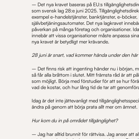
– Det nya kravet baseras på EU:s tillgänglighetsdire
som svensk lag 28:e juni 2025. Tillgänglighetsdirekti
exempel e-handelstjänster, banktjänster, e-böcker,
självbetjäningsautomater. Det nya lagkravet inneb
påverkan på många företag och organisationer. Ida
innebär att vissa organisationer måste anpassa sin
nya kravet är betydligt mer krävande.
28 juni är snart, vad kommer hända under den här 
– Det finns risk att ingenting händer nu i början, m
så får alla bråttom i slutet. Mitt främsta råd är att p
som möjligt. Börja med förstudier för att se hur fö
vad de kostar, och hur lång tid de tar att genomför
Idag är det inte jättevanligt med tillgänglighetsspecia
ändra på genom att börja prata allt mer om ämnet.
Hur kom du in på området tillgänglighet?
– Jag har alltid brunnit för rättvisa. Jag anser att a