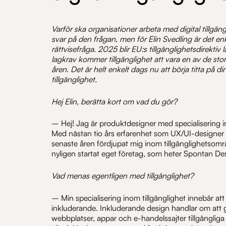
Varför ska organisationer arbeta med digital tillgäng
svar på den frågan, men för Elin Svedling är det enk
rättvisefråga. 2025 blir EU:s tillgänglighetsdirektiv l
lagkrav kommer tillgänglighet att vara en av de st
åren. Det är helt enkelt dags nu att börja titta på di
tillgänglighet.
Hej
Elin, berätta kort om vad du gör?
– Hej! Jag är produktdesigner med specialisering ino
Med nästan tio års erfarenhet som UX/UI-designer 
senaste åren fördjupat mig inom tillgänglighetsomr
nyligen startat eget företag, som heter Spontan De
Vad menas egentligen med tillgänglighet?
– Min specialisering inom tillgänglighet innebär att 
inkluderande. Inkluderande design handlar om att g
webbplatser, appar och e-handelssajter tillgänglig