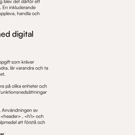
 blev det därför ett
t. En inkluderande
t uppleva, handla och
ed digital
uppgift som kräver
dra, lär varandra och ta
et.
bra på olika enheter och
funktionsnedsättningar
l. Användningen av
 <header> , <h1> och
lpmedel att förstå och
ar.