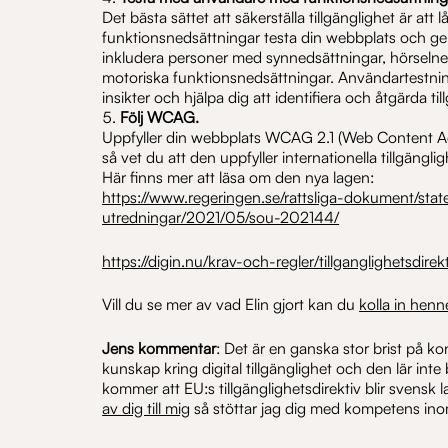
Det bästa sättet att säkerställa tillgänglighet är at
funktionsnedsättningar testa din webbplats och ge
inkludera personer med synnedsättningar, hörseln
motoriska funktionsnedsättningar. Användartestnin
insikter och hjälpa dig att identifiera och åtgärda t
Följ WCAG.
Uppfyller din webbplats WCAG 2.1 (Web Content Acc
så vet du att den uppfyller internationella tillgängli
Här finns mer att läsa om den nya lagen:
https://www.regeringen.se/rattsliga-dokument/state
utredningar/2021/05/sou-202144/
https://digin.nu/krav-och-regler/tillganglighetsdirekt
Vill du se mer av vad Elin gjort kan du
kolla in henn
Jens kommentar
: Det är en ganska stor brist på k
kunskap kring digital tillgänglighet och den lär inte
kommer att EU:s tillgänglighetsdirektiv blir svensk 
av dig till mig
så stöttar jag dig med kompetens in