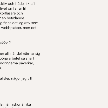
ktiv och träder i kraft
vet omfattar till
 kortläsare och
är en betydande
g finns det lagkrav som
a webbplatser, men det
tiden?
en att när det närmar sig
åbörja arbetet så snart
rändringarna påverkar,
a.
lister, något jag vill
lla människor är lika