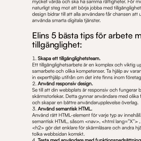
mycket värda och ska ha samma rättigheter. För mig
naturligt steg mot att börja jobba med tillgänglighe
design bidrar till att alla användare får chansen at
använda smarta digitala tjänster.
Elins 5 bästa tips för arbete m
tillgänglighet:
Skapa ett tillgänglighetsteam.
Ett tillgänglighetsarbete är en komplex och viktig 
samarbete och olika kompetenser. Ta hjälp av varan
in experthjälp utifrån om det inte finns inom företag
Använd responsiv design.
Se till att din webbplats är responsiv och fungerar 
skärmstorlekar. Detta gynnar användare med olika 
och skapar en bättre användarupplevelse överlag.
Använd semantisk HTML.
Använd rätt HTML-element för varje typ av innehål
semantisk HTML, såsom <nav>, <html lang=”X”> ,
<h2> gör det enklare för skärmläsare och andra hjä
tolka webbsidan korrekt.
Testa med användare med funktionsnedsättning