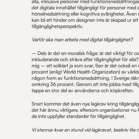
alla, inklusive personer med funktionsnedsättningar
det digitala innehållet tillgängligt för personer med
hörselnedsättning eller kognitiva svårigheter. Även
kan bli ett hinder om designen inte är skapad ur ett
tillgänglighetsperspektiv.
Varför ska man arbeta med digital tillgänglighet?
– Dels är det en moralisk fråga: är det viktigt för o
inkluderande och sträva efter tillgänglighet för alla?
mig – ett solklart ja som svar. Sen är det också en
procent (enligt World Health Organization) av värl
någon form av funktionsnedsättning. I Sverige räk
omkring 36 procent. Genom att inte jobba med tillgä
tappa en stor del av användarna och köpkraften.
Snart kommer det även nya lagkrav kring tillgängli
det här ännu viktigare, eftersom organisationer nu
de inte uppfyller standarder för tillgänglighet.
Vi stannar kvar en stund vid lagkravet, beskriv lite